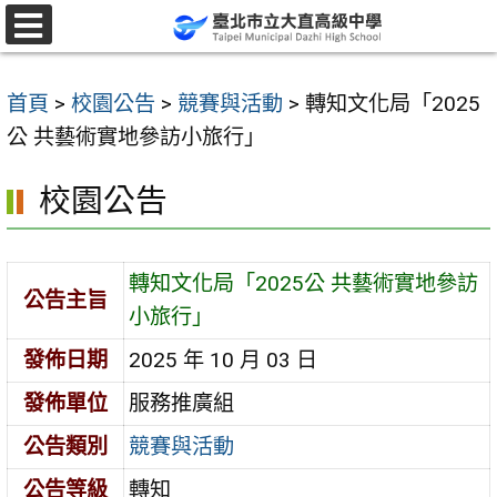
跳
至
選
單
主
首頁
>
校園公告
>
競賽與活動
>
轉知文化局「2025
要
公 共藝術實地參訪小旅行」
內
容
校園公告
區
轉知文化局「2025公 共藝術實地參訪
公告主旨
小旅行」
發佈日期
2025 年 10 月 03 日
發佈單位
服務推廣組
公告類別
競賽與活動
公告等級
轉知