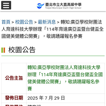
跳
至
選
單
主
首頁
>
校園公告
>
最新消息
>
轉知:廣亞學校財團法
要
人育達科技大學辦理「114年育達廣亞盃暨台健盃全
內
國健美健體公開賽」，敬請踴躍報名參賽
容
區
校園公告
轉知:廣亞學校財團法人育達科技大學
辦理「114年育達廣亞盃暨台健盃全國
公告主旨
健美健體公開賽」，敬請踴躍報名參
賽
發佈日期
2025 年 7 月 29 日