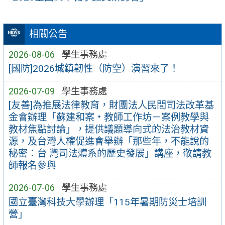
相關公告
2026-08-06
學生事務處
[國防]2026城鎮韌性（防空）演習來了！
2026-07-09
學生事務處
[友善]為推展法律教育，財團法人民間司法改革基
金會辦理「蘇建和案・教師工作坊－案例教學與
教材焦點討論」，提供議題導向式的法治教材資
源，及台灣人權促進會舉辦「那些年，不能說的
秘密：台 灣司法體系的歷史發展」講座，敬請教
師報名參與
2026-07-06
學生事務處
國立臺灣科技大學辦理「115年暑期防災士培訓
營」