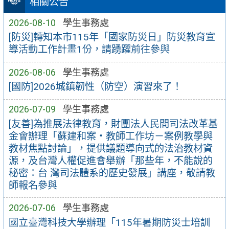
相關公告
2026-08-10
學生事務處
[防災]轉知本市115年「國家防災日」防災教育宣
導活動工作計畫1份，請踴躍前往參與
2026-08-06
學生事務處
[國防]2026城鎮韌性（防空）演習來了！
2026-07-09
學生事務處
[友善]為推展法律教育，財團法人民間司法改革基
金會辦理「蘇建和案・教師工作坊－案例教學與
教材焦點討論」，提供議題導向式的法治教材資
源，及台灣人權促進會舉辦「那些年，不能說的
秘密：台 灣司法體系的歷史發展」講座，敬請教
師報名參與
2026-07-06
學生事務處
國立臺灣科技大學辦理「115年暑期防災士培訓