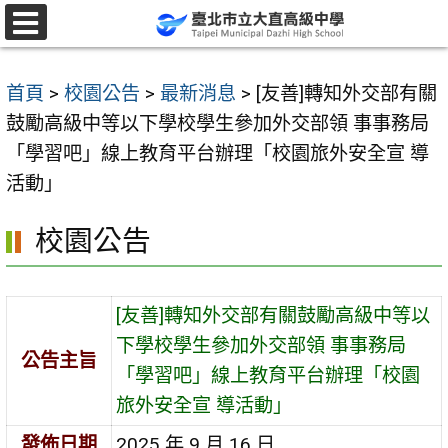
跳
至
選
單
主
首頁
>
校園公告
>
最新消息
>
[友善]轉知外交部有關
要
鼓勵高級中等以下學校學生參加外交部領 事事務局
內
「學習吧」線上教育平台辦理「校園旅外安全宣 導
容
活動」
區
校園公告
[友善]轉知外交部有關鼓勵高級中等以
下學校學生參加外交部領 事事務局
公告主旨
「學習吧」線上教育平台辦理「校園
旅外安全宣 導活動」
發佈日期
2025 年 9 月 16 日