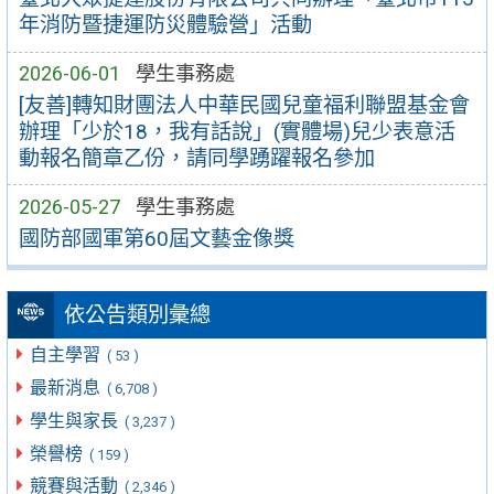
年消防暨捷運防災體驗營」活動
2026-06-01
學生事務處
[友善]轉知財團法人中華民國兒童福利聯盟基金會
辦理「少於18，我有話說」(實體場)兒少表意活
動報名簡章乙份，請同學踴躍報名參加
2026-05-27
學生事務處
國防部國軍第60屆文藝金像獎
依公告類別彙總
自主學習
( 53 )
最新消息
( 6,708 )
學生與家長
( 3,237 )
榮譽榜
( 159 )
競賽與活動
( 2,346 )