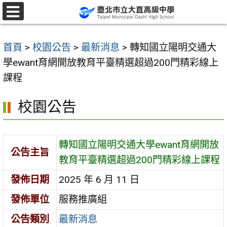
跳
至
選
單
主
首頁
>
校園公告
>
最新消息
>
轉知國立陽明交通大
要
學ewant育網開放教育平臺精選超過200門精彩線上
內
課程
容
區
校園公告
轉知國立陽明交通大學ewant育網開放
公告主旨
教育平臺精選超過200門精彩線上課程
發佈日期
2025 年 6 月 11 日
發佈單位
服務推廣組
公告類別
最新消息