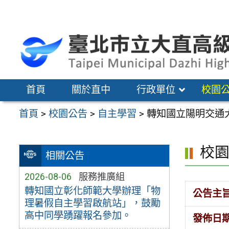
跳
至
主
要
內
容
首頁
關於直中
行政單位
校園
區
首頁
>
校園公告
>
自主學習
>
轉知國立陽明交通
校
相關公告
2026-08-06
服務推廣組
轉知國立彰化師範大學辦理「物
公告主
理暑假自主學習啟航站」，鼓勵
高中同學踴躍報名參加。
發佈日