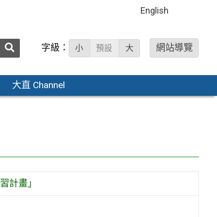
English
送出
字級：
網站導覽
小
預設
大
搜
尋：
大直 Channel
習計畫」