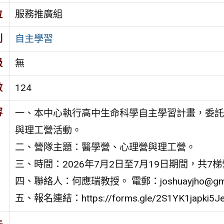
位
服務推廣組
別
自主學習
級
無
數
124
容
一、本中心執行高中生命科學自主學習計畫，委託
與理工營活動。
二、營隊主題：醫學營、心理營與理工營。
三、時間：2026年7月2日至7月19日期間，共7
四、聯絡人：何應瑞教授。 電郵：joshuayjho@gmai
五、報名連結：https://forms.gle/2S1YK1japki5
件