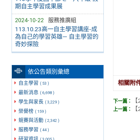
期自主學習成果展
2024-10-22
服務推廣組
113.10.23高一自主學習講座-成
為自己的學習英雄— 自主學習的
奇妙探險
依公告類別彙總
相關附
自主學習
( 53 )
最新消息
( 6,698 )
【2
學生與家長
( 3,229 )
【2
榮譽榜
( 159 )
競賽與活動
( 2,342 )
服務學習
( 44 )
研習資訊
( 3,005 )