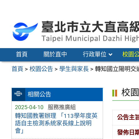
跳
至
主
要
內
容
首頁
關於直中
行政單位
校園
區
首頁
>
校園公告
>
學生與家長
>
轉知國立陽明交
校
相關公告
2025-04-10
服務推廣組
轉知國教署辦理 「113學年度英
公告主
語自主檢測系統家長線上說明
會」
發佈日