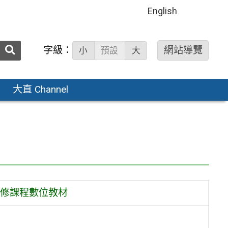
English
送出
字級：
網站導覽
小
預設
大
搜
尋：
大直 Channel
修課程數位教材