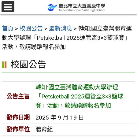
跳
至
選
單
主
首頁
>
校園公告
>
最新消息
>
轉知:國立臺灣體育運
要
動大學辦理「Petsketball 2025運管盃3×3籃球賽」
內
活動，敬請踴躍報名參加
容
區
校園公告
轉知:國立臺灣體育運動大學辦理
公告主旨
「Petsketball 2025運管盃3×3籃球
賽」活動，敬請踴躍報名參加
發佈日期
2025 年 9 月 19 日
發佈單位
體育組