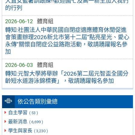
大直女籃暑訓跟練!!歡迎國七及高一新生加入我們
的行列
2026-06-12
體育組
轉知:社團法人中華民國自閉症適應體育休閒促進
會策畫辦理2026新北市第十二屆“點亮星光、愛心
永傳”關懷自閉症公益路跑活動，敬請踴躍報名參
加
2026-06-03
體育組
轉知:元智大學將舉辦「2026第二屆元智盃全國分
齡短水道游泳錦標賽」，敬請踴躍報名參加
依公告類別彙總
自主學習
( 53 )
最新消息
( 6,699 )
學生與家長
( 3,230 )