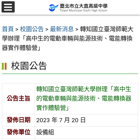
跳
至
選
單
主
首頁
>
校園公告
>
最新消息
>
轉知國立臺灣師範大
要
學辦理「高中生的電動車輛與能源技術、電能轉換
內
器實作體驗營」
容
區
校園公告
轉知國立臺灣師範大學辦理「高中生
公告主旨
的電動車輛與能源技術、電能轉換器
實作體驗營」
發佈日期
2023 年 7 月 20 日
發佈單位
設備組