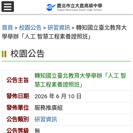
跳
至
選
單
主
首頁
>
校園公告
>
研習資訊
>
轉知國立臺北教育大
要
學舉辦「人工 智慧工程素養證照班」
內
容
校園公告
區
轉知國立臺北教育大學舉辦「人工 智
公告主旨
慧工程素養證照班」
發佈日期
2026 年 6 月 10 日
發佈單位
服務推廣組
公告類別
研習資訊
公告等級
無