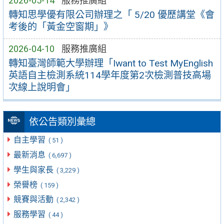
2026-05-14
服務推廣組
轉知思學優有限公司辦理之「 5/20 優歷講堂《會
考後的「黃金空窗期」》
2026-04-10
服務推廣組
轉知臺灣師範大學辦理「Iwant to Test MyEnglish
英語自主檢測系統114學年度第2次檢測普技高場
次線上說明會」
依公告類別彙總
自主學習
( 51 )
最新消息
( 6,697 )
學生與家長
( 3,229 )
榮譽榜
( 159 )
競賽與活動
( 2,342 )
服務學習
( 44 )