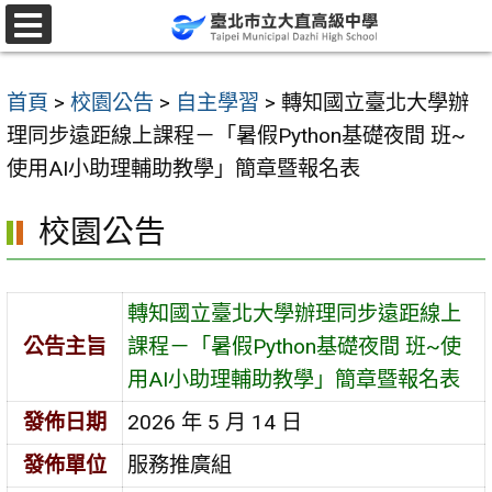
跳
至
選
單
主
首頁
>
校園公告
>
自主學習
>
轉知國立臺北大學辦
要
理同步遠距線上課程－「暑假Python基礎夜間 班~
內
使用AI小助理輔助教學」簡章暨報名表
容
區
校園公告
轉知國立臺北大學辦理同步遠距線上
公告主旨
課程－「暑假Python基礎夜間 班~使
用AI小助理輔助教學」簡章暨報名表
發佈日期
2026 年 5 月 14 日
發佈單位
服務推廣組