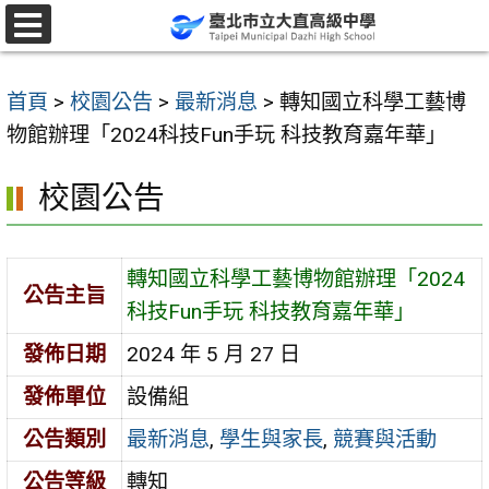
跳
至
選
單
主
首頁
>
校園公告
>
最新消息
>
轉知國立科學工藝博
要
物館辦理「2024科技Fun手玩 科技教育嘉年華」
內
容
校園公告
區
轉知國立科學工藝博物館辦理「2024
公告主旨
科技Fun手玩 科技教育嘉年華」
發佈日期
2024 年 5 月 27 日
發佈單位
設備組
公告類別
最新消息
,
學生與家長
,
競賽與活動
公告等級
轉知