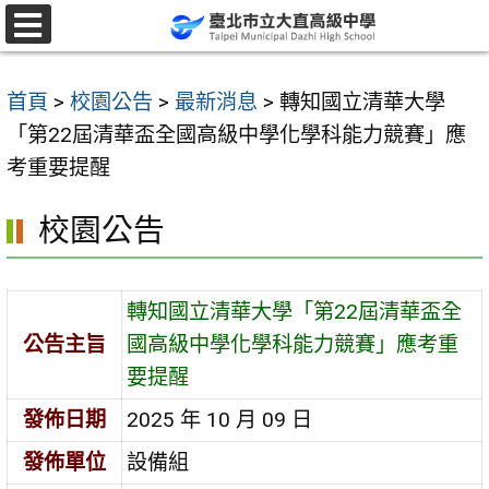
跳
至
選
單
主
首頁
>
校園公告
>
最新消息
>
轉知國立清華大學
要
「第22屆清華盃全國高級中學化學科能力競賽」應
內
考重要提醒
容
區
校園公告
轉知國立清華大學「第22屆清華盃全
公告主旨
國高級中學化學科能力競賽」應考重
要提醒
發佈日期
2025 年 10 月 09 日
發佈單位
設備組