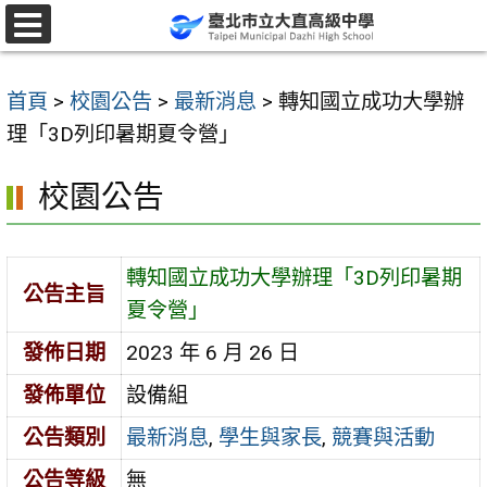
跳
至
選
單
主
首頁
>
校園公告
>
最新消息
>
轉知國立成功大學辦
要
理「3D列印暑期夏令營」
內
容
校園公告
區
轉知國立成功大學辦理「3D列印暑期
公告主旨
夏令營」
發佈日期
2023 年 6 月 26 日
發佈單位
設備組
公告類別
最新消息
,
學生與家長
,
競賽與活動
公告等級
無