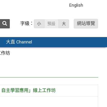
English
送出
字級：
網站導覽
小
預設
大
搜
尋：
大直 Channel
工作坊
 自主學習應用」線上工作坊