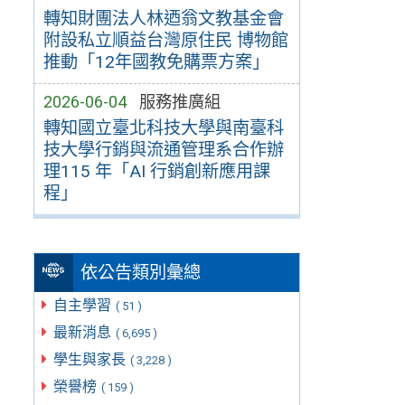
轉知財團法人林迺翁文教基金會
附設私立順益台灣原住民 博物館
推動「12年國教免購票方案」
2026-06-04
服務推廣組
轉知國立臺北科技大學與南臺科
技大學行銷與流通管理系合作辦
理115 年「AI 行銷創新應用課
程」
依公告類別彙總
自主學習
( 51 )
最新消息
( 6,695 )
學生與家長
( 3,228 )
榮譽榜
( 159 )