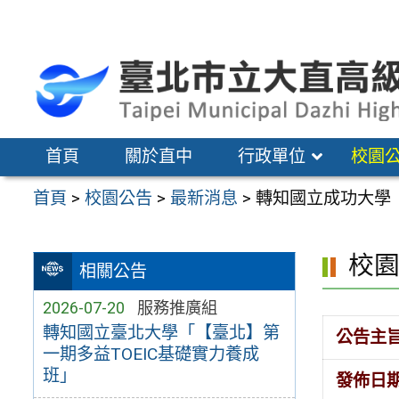
跳
至
主
要
內
容
首頁
關於直中
行政單位
校園
區
首頁
>
校園公告
>
最新消息
>
轉知國立成功大學
校
相關公告
2026-07-20
服務推廣組
轉知國立臺北大學「【臺北】第
公告主
一期多益TOEIC基礎實力養成
班」
發佈日