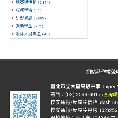
競賽與活動
( 2,341 )
服務學習
( 44 )
研習資訊
( 3,005 )
獎助學金
( 202 )
退休人員專區
( 41 )
網站著作權聲
臺北市立大直高級中學
Taipei 
電話：(02) 2533-4017
(查詢處
校安通報/反霸凌信箱: dcsh183@d
校安通報/反霸凌專線: (02)2533