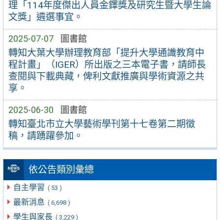
理「114年度傑出人員金鐸獎及研究生暨大學生論
文獎」遴選事宜。
2025-07-07
圖書館
轉知大葉大學辦理教育部「提升大學通識教育中
程計畫」（IGER）所出版之三本電子書，請師長
查閱與下載典藏，俾利文獻推廣與學術資源之共
享。
2025-06-30
圖書館
轉知臺北市立大學藝術學刊第十七卷第二期徵
稿，請踴躍參加。
依公告類別彙總
自主學習
( 53 )
最新消息
( 6,698 )
學生與家長
( 3,229 )