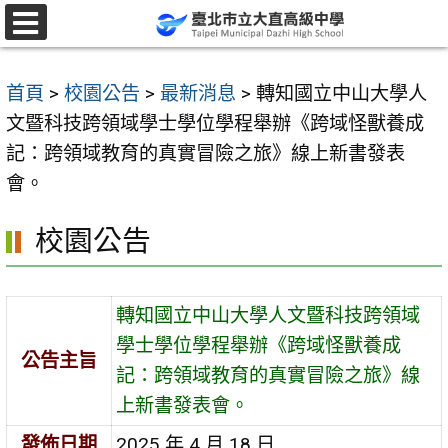
跳
至
選
單
主
首頁
>
校園公告
>
最新消息
>
轉知國立中山大學人
要
文暨科技跨領域學士學位學程舉辦《跨域怪獸養成
內
記：跨領域教育的真實冒險之旅》線上新書發表
容
會。
區
校園公告
轉知國立中山大學人文暨科技跨領域
學士學位學程舉辦《跨域怪獸養成
公告主旨
記：跨領域教育的真實冒險之旅》線
上新書發表會。
發佈日期
2025 年 4 月 18 日