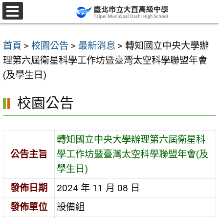
跳
至
選
單
主
首頁
>
校園公告
>
最新消息
>
轉知國立中央大學辦
要
理第六屆衛星科學工作坊暨臺灣太空科學聯盟年會
內
(及學生日)
容
區
校園公告
轉知國立中央大學辦理第六屆衛星科
公告主旨
學工作坊暨臺灣太空科學聯盟年會(及
學生日)
發佈日期
2024 年 11 月 08 日
發佈單位
設備組