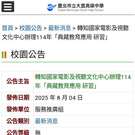
跳
至
選
單
主
首頁
>
校園公告
>
最新消息
>
轉知國家電影及視聽
要
文化中心辦理114年「典藏教育應用 研習」
內
容
校園公告
區
轉知國家電影及視聽文化中心辦理114
公告主旨
年「典藏教育應用 研習」
發佈日期
2025 年 8 月 04 日
發佈單位
服務推廣組
公告類別
最新消息
公告等級
無