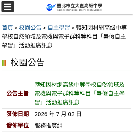
跳
至
選
單
主
首頁
>
校園公告
>
自主學習
>
轉知因材網高級中等
要
學校自然領域及電機與電子群科等科目「暑假自主
內
學習」活動推廣訊息
容
區
校園公告
轉知因材網高級中等學校自然領域及
公告主旨
電機與電子群科等科目「暑假自主學
習」活動推廣訊息
發佈日期
2026 年 7 月 02 日
發佈單位
服務推廣組