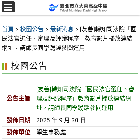
跳
至
選
單
主
首頁
>
校園公告
>
最新消息
>
[友善]轉知司法院「國
要
民法官選任、審理及評議程序」教育影片播放連結
內
網址，請師長同學踴躍參閱運用
容
區
校園公告
[友善]轉知司法院「國民法官選任、審
公告主旨
理及評議程序」教育影片播放連結網
址，請師長同學踴躍參閱運用
發佈日期
2025 年 9 月 30 日
發佈單位
學生事務處