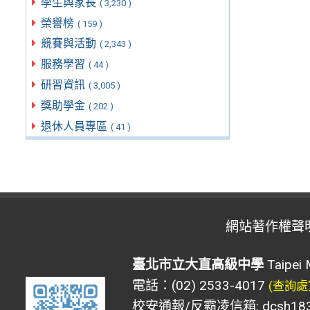
學生與家長
( 3,230 )
榮譽榜
( 159 )
競賽與活動
( 2,343 )
服務學習
( 44 )
研習資訊
( 3,005 )
獎助學金
( 202 )
退休人員專區
( 41 )
網站著作權聲
臺北市立大直高級中學
Taipei 
電話：(02) 2533-4017
(查詢處
校安通報/反霸凌信箱: dcsh183@d