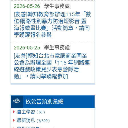
2026-05-26
學生事務處
[友善]轉知教育部辦理115年「數
位∕網路性別暴力防治短影音 暨
海報繪畫比賽」活動簡章，請同
學踴躍報名參與
2026-05-25
學生事務處
[友善]轉知台北市電腦商業同業
公會為辦理全國「115 年網路連
線遊戲政策兒少表意營隊活
動」，請同學踴躍參加
依公告類別彙總
自主學習
( 53 )
最新消息
( 6,699 )