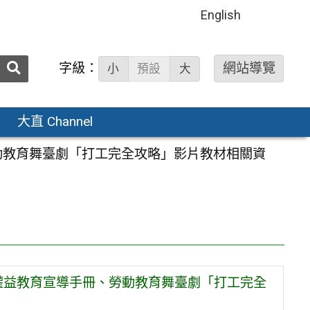
English
送出
字級：
網站導覽
小
預設
大
搜
尋：
大直 Channel
勞動教育舞臺劇「打工完全攻略」影片教材相關資
動權益教育宣導手冊、勞動教育舞臺劇「打工完全