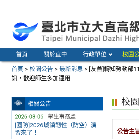
跳
至
主
要
內
容
首頁
關於直中
行政單位
校園
區
首頁
>
校園公告
>
最新消息
>
[友善]轉知勞動
訊，歡迎師生多加運用
校
相關公告
2026-08-06
學生事務處
[國防]2026城鎮韌性（防空）演
公告主
習來了！