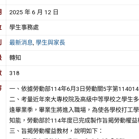
期
2025 年 6 月 12 日
位
學生事務處
別
最新消息
,
學生與家長
級
轉知
數
318
容
一、依據勞動部114年6月3日勞動關5字第11401
二、考量近年來大專校院及高級中等學校之學生多
逢畢業季，畢業生將進入職場，為使各學校打工學
知能，勞動部於114年度已完成製作旨揭勞動權
三、旨揭勞動權益教材，說明如下：