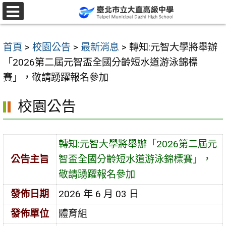
跳
至
選
單
主
首頁
>
校園公告
>
最新消息
>
轉知:元智大學將舉辦
要
「2026第二屆元智盃全國分齡短水道游泳錦標
內
賽」，敬請踴躍報名參加
容
區
校園公告
轉知:元智大學將舉辦「2026第二屆元
公告主旨
智盃全國分齡短水道游泳錦標賽」，
敬請踴躍報名參加
發佈日期
2026 年 6 月 03 日
發佈單位
體育組