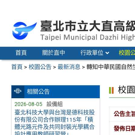
跳
至
主
要
內
容
首頁
關於直中
行政單位
校園
區
首頁
>
校園公告
>
最新消息
>
轉知中華民國自然
校
相關公告
2026-08-05
設備組
臺北科技大學與台灣是德科技股
公告主
份有限公司合作辦理115年「積
體光路元件及共同封裝光學耦合
發佈日
設計應用教師研習營」