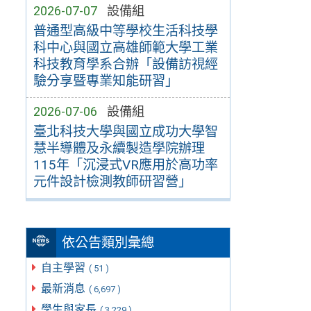
2026-07-07
設備組
普通型高級中等學校生活科技學
科中心與國立高雄師範大學工業
科技教育學系合辦「設備訪視經
驗分享暨專業知能研習」
2026-07-06
設備組
臺北科技大學與國立成功大學智
慧半導體及永續製造學院辦理
115年「沉浸式VR應用於高功率
元件設計檢測教師研習營」
依公告類別彙總
自主學習
( 51 )
最新消息
( 6,697 )
學生與家長
( 3,229 )