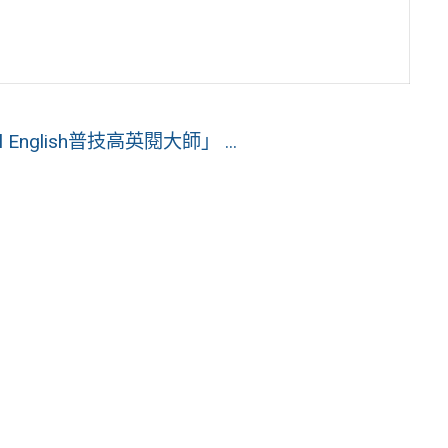
nglish普技高英閱大師」 ...