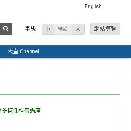
English
送出
字級：
網站導覽
小
預設
大
搜
尋：
大直 Channel
物多樣性科普講座