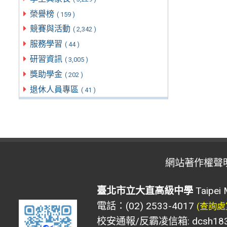
榮譽榜
( 159 )
競賽與活動
( 2,342 )
服務學習
( 44 )
研習資訊
( 3,005 )
獎助學金
( 202 )
退休人員專區
( 41 )
網站著作權聲
臺北市立大直高級中學
Taipei 
電話：(02) 2533-4017
(查詢處
校安通報/反霸凌信箱: dcsh183@d