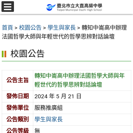
跳
至
選
單
主
首頁
>
校園公告
>
學生與家長
>
轉知中崙高中辦理
要
法國哲學大師與年輕世代的哲學思辨對話論壇
內
容
校園公告
區
轉知中崙高中辦理法國哲學大師與年
公告主旨
輕世代的哲學思辨對話論壇
發佈日期
2024 年 5 月 21 日
發佈單位
服務推廣組
公告類別
學生與家長
公告等級
無