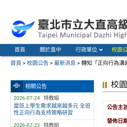
跳
至
主
要
內
容
首頁
關於直中
行政單位
校園
區
首頁
>
校園公告
>
最新消息
>
轉知「正向行為溝
校
相關公告
2026-07-24
特教組
當班上學生需求越來越多元 全班
公告主
性正向行為支持策略研習
發佈日
2026-07-23
特教組