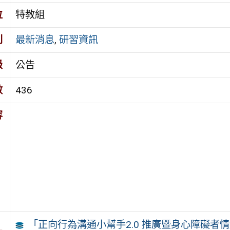
位
特教組
別
最新消息
,
研習資訊
級
公告
數
436
容
「正向行為溝通小幫手2.0 推廣暨身心障礙