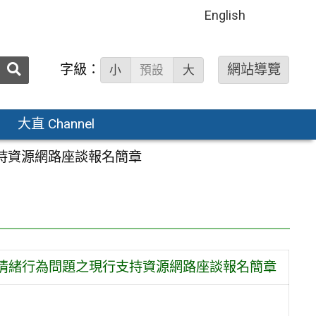
English
送出
字級：
網站導覽
小
預設
大
搜
尋：
大直 Channel
支持資源網路座談報名簡章
者情緒行為問題之現行支持資源網路座談報名簡章