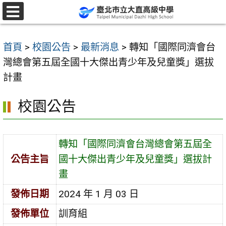
跳
至
選
單
主
首頁
>
校園公告
>
最新消息
>
轉知「國際同濟會台
要
灣總會第五屆全國十大傑出青少年及兒童獎」選拔
內
計畫
容
區
校園公告
轉知「國際同濟會台灣總會第五屆全
公告主旨
國十大傑出青少年及兒童獎」選拔計
畫
發佈日期
2024 年 1 月 03 日
發佈單位
訓育組