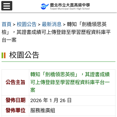
跳
至
選
單
主
首頁
>
校園公告
>
最新消息
>
轉知「劍橋領思英
要
檢」，其證書成績可上傳登錄至學習歷程資料庫平
內
台一案
容
區
校園公告
轉知「劍橋領思英檢」，其證書成績
公告主旨
可上傳登錄至學習歷程資料庫平台一
案
發佈日期
2026 年 1 月 26 日
發佈單位
服務推廣組