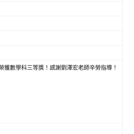
畫榮獲數學科三等獎！感謝劉澤宏老師辛勞指導！