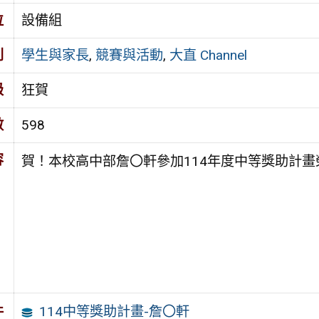
位
設備組
別
學生與家長
,
競賽與活動
,
大直 Channel
級
狂賀
數
598
容
賀！本校高中部詹〇軒參加114年度中等獎助計
114中等獎助計畫-詹〇軒
件