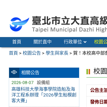
跳
至
主
要
內
容
首頁
關於直中
行政單位
校園
區
首頁
>
校園公告
>
學生與家長
>
賀！本校高中部
校
相關公告
2026-08-07
設備組
高雄科技大學海事學院造船及海
公告主
洋工程系辦理「2026學生船模創
客大賽」
發佈日