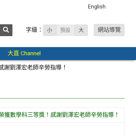
English
送出
字級：
網站導覽
小
預設
大
搜
尋：
大直 Channel
！感謝劉澤宏老師辛勞指導！
畫榮獲數學科三等獎！感謝劉澤宏老師辛勞指導！