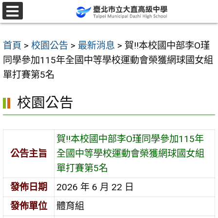
跳
至
選
單
主
首頁
>
校園公告
>
最新消息
>
賀!!本校國中部李O瑾
要
同學參加115年全國中等學校運動會榮獲網球國女組
內
單打賽第5名
容
區
校園公告
賀!!本校國中部李O瑾同學參加115年
公告主旨
全國中等學校運動會榮獲網球國女組
單打賽第5名
發佈日期
2026 年 6 月 22 日
發佈單位
體育組