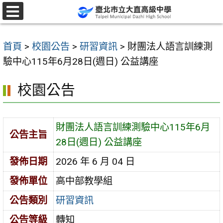
跳
至
選
單
主
首頁
>
校園公告
>
研習資訊
>
財團法人語言訓練測
要
驗中心115年6月28日(週日) 公益講座
內
容
校園公告
區
財團法人語言訓練測驗中心115年6月
公告主旨
28日(週日) 公益講座
發佈日期
2026 年 6 月 04 日
發佈單位
高中部教學組
公告類別
研習資訊
公告等級
轉知