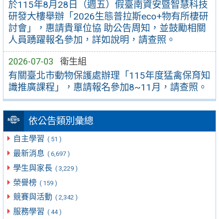
於115年8月28日（週五）假臺南資安暨智慧科技
研發大樓舉辦「2026生態普拉斯eco+物有所棲研
討會」，惠請貴單位協 助公告周知，並鼓勵相關
人員踴躍報名參加，詳如說明，請查照。
2026-07-03
衛生組
有關臺北市動物保護處辦理「115年度猛禽保育知
識推廣課程」，惠請報名參加8~11月，請查照。
依公告類別彙總
自主學習
( 51 )
最新消息
( 6,697 )
學生與家長
( 3,229 )
榮譽榜
( 159 )
競賽與活動
( 2,342 )
服務學習
( 44 )