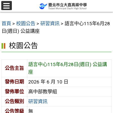
跳
至
選
單
主
首頁
>
校園公告
>
研習資訊
>
語言中心115年6月28
要
日(週日) 公益講座
內
容
校園公告
區
語言中心115年6月28日(週日) 公益講
公告主旨
座
發佈日期
2026 年 6 月 10 日
發佈單位
高中部教學組
公告類別
研習資訊
公告等級
無