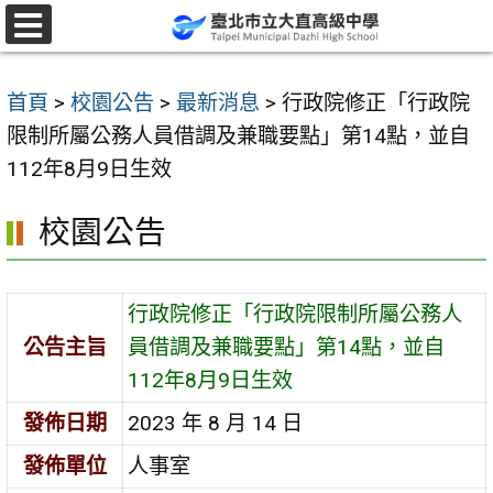
跳
至
選
單
主
首頁
>
校園公告
>
最新消息
>
行政院修正「行政院
要
限制所屬公務人員借調及兼職要點」第14點，並自
內
112年8月9日生效
容
區
校園公告
行政院修正「行政院限制所屬公務人
公告主旨
員借調及兼職要點」第14點，並自
112年8月9日生效
發佈日期
2023 年 8 月 14 日
發佈單位
人事室