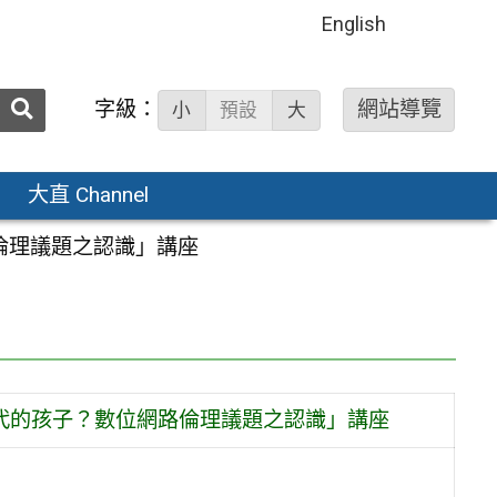
English
送出
字級：
網站導覽
小
預設
大
搜
尋：
大直 Channel
路倫理議題之認識」講座
世代的孩子？數位網路倫理議題之認識」講座