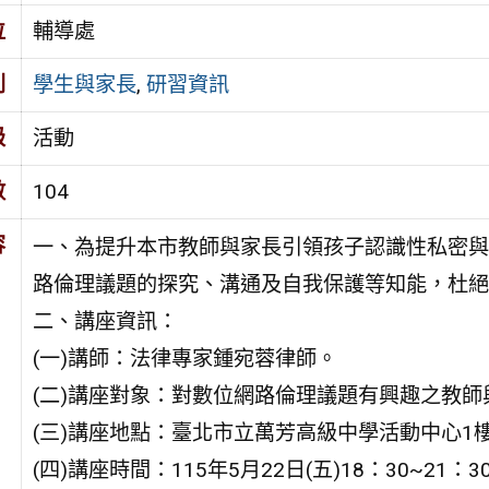
位
輔導處
別
學生與家長
,
研習資訊
級
活動
數
104
容
一、為提升本市教師與家長引領孩子認識性私密與
路倫理議題的探究、溝通及自我保護等知能，杜絕
二、講座資訊：
(一)講師：法律專家鍾宛蓉律師。
(二)講座對象：對數位網路倫理議題有興趣之教師與
(三)講座地點：臺北市立萬芳高級中學活動中心1
(四)講座時間：115年5月22日(五)18：30~21：3