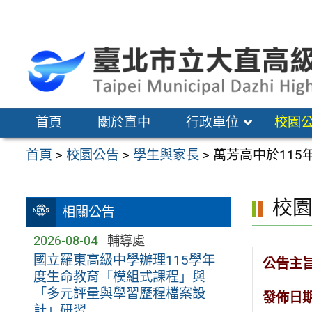
跳
至
主
要
內
容
首頁
關於直中
行政單位
校園
區
首頁
>
校園公告
>
學生與家長
>
萬芳高中於11
校
相關公告
2026-08-04
輔導處
國立羅東高級中學辦理115學年
公告主
度生命教育「模組式課程」與
「多元評量與學習歷程檔案設
發佈日
計」研習