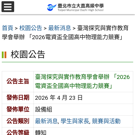
跳
至
選
單
主
首頁
>
校園公告
>
最新消息
>
臺灣探究與實作教育
要
學會舉辦 「2026電資盃全國高中物理能力競賽」
內
容
校園公告
區
臺灣探究與實作教育學會舉辦 「2026
公告主旨
電資盃全國高中物理能力競賽」
發佈日期
2026 年 4 月 23 日
發佈單位
設備組
公告類別
最新消息
,
學生與家長
,
競賽與活動
公告等級
轉知