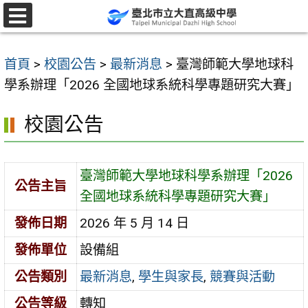
跳
至
選
單
主
首頁
>
校園公告
>
最新消息
>
臺灣師範大學地球科
要
學系辦理「2026 全國地球系統科學專題研究大賽」
內
容
校園公告
區
臺灣師範大學地球科學系辦理「2026
公告主旨
全國地球系統科學專題研究大賽」
發佈日期
2026 年 5 月 14 日
發佈單位
設備組
公告類別
最新消息
,
學生與家長
,
競賽與活動
公告等級
轉知