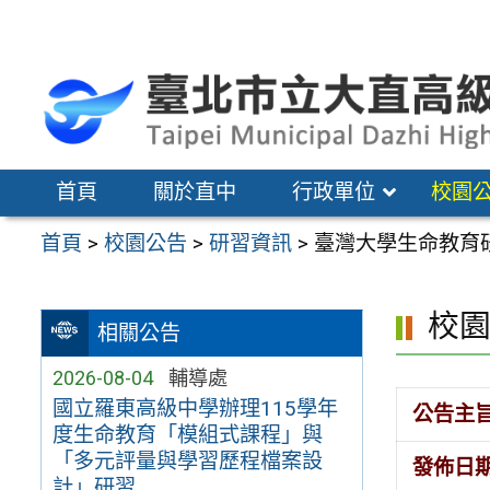
跳
至
主
要
內
容
首頁
關於直中
行政單位
校園
區
首頁
>
校園公告
>
研習資訊
>
臺灣大學生命教育
校
相關公告
2026-08-04
輔導處
國立羅東高級中學辦理115學年
公告主
度生命教育「模組式課程」與
「多元評量與學習歷程檔案設
發佈日
計」研習