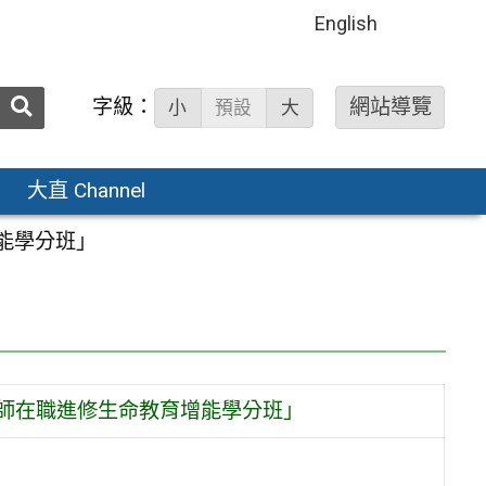
English
送出
字級：
網站導覽
小
預設
大
搜
尋：
大直 Channel
能學分班」
教師在職進修生命教育增能學分班」