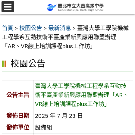
跳
至
選
單
主
首頁
>
校園公告
>
最新消息
>
臺灣大學工學院機械
要
工程學系互動技術平臺產業新興應用聯盟辦理
內
「AR、VR線上培訓課程plus工作坊」
容
區
校園公告
臺灣大學工學院機械工程學系互動技
公告主旨
術平臺產業新興應用聯盟辦理「AR、
VR線上培訓課程plus工作坊」
發佈日期
2025 年 7 月 23 日
發佈單位
設備組