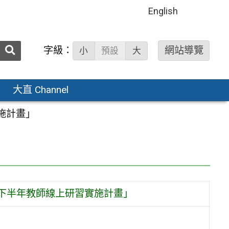
English
送出
字級：
網站導覽
小
預設
大
搜
尋：
大直 Channel
實施計畫」
臺114下半年教師線上研習實施計畫」