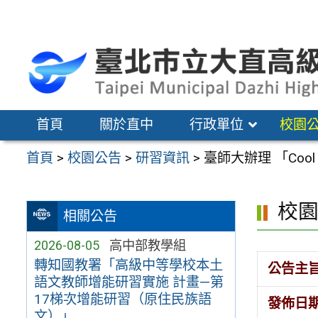
跳
至
主
要
內
容
首頁
關於直中
行政單位
校園
區
首頁
>
校園公告
>
研習資訊
>
臺師大辦理 「Coo
校
相關公告
2026-08-05
高中部教學組
轉知國教署「高級中等學校本土
公告主
語文教師增能研習實施 計畫—第
17梯次增能研習（原住民族語
發佈日
文）」