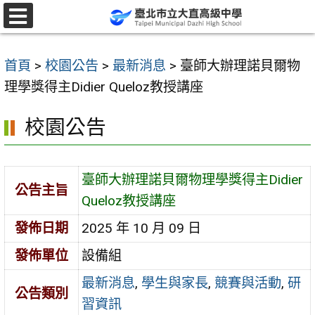
跳
至
選
單
主
首頁
>
校園公告
>
最新消息
>
臺師大辦理諾貝爾物
要
理學獎得主Didier Queloz教授講座
內
容
校園公告
區
臺師大辦理諾貝爾物理學獎得主Didier
公告主旨
Queloz教授講座
發佈日期
2025 年 10 月 09 日
發佈單位
設備組
最新消息
,
學生與家長
,
競賽與活動
,
研
公告類別
習資訊