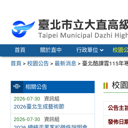
跳
至
主
要
內
容
首頁
關於直中
行政單位
校園
區
首頁
>
校園公告
>
最新消息
>
臺北酷課雲115年
校
相關公告
2026-07-30
資訊組
2026臺北生成藝術節
公告主
2026-07-30
資訊組
發佈日
2026 總統盃黑客松徵件說明會