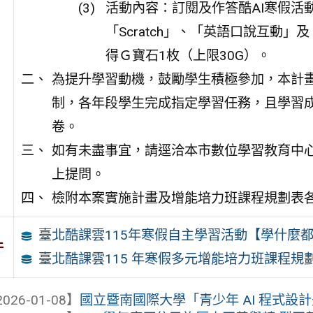
活動內容：訂閱及作答酷AI寒假活
「Scratch」、「英語口說互動
得Ｇ寶石1枚（上限30G）。
為提升學習動機，鼓勵學生積極參加，本計
制，各年段學生完成指定學習任務，且學習
卷。
如有未盡事宜，請逕洽本市數位學習教育中心，加
上提問。
檢附本案實施計畫及增能培力班課程規劃表各
臺北酷課雲115年寒假自主學習活動【學什麼都
件
臺北酷課雲115 年寒假多元增能培力班課程規
026-01-08】
國立暨南國際大學「青少年 AI 程式設