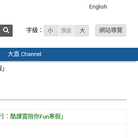
English
送出
字級：
網站導覽
小
預設
大
搜
尋：
大直 Channel
假」
行：酷課雲陪你Fun寒假」