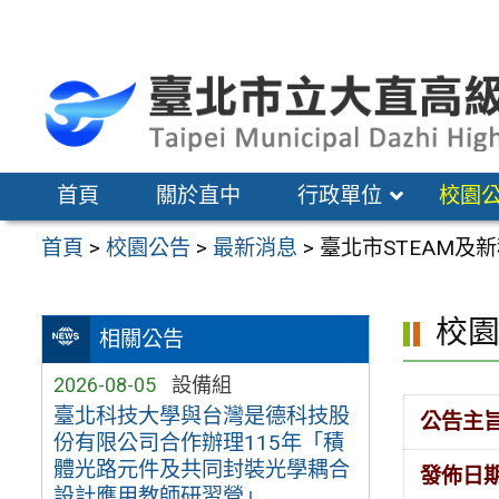
跳
至
主
要
內
容
首頁
關於直中
行政單位
校園
區
首頁
>
校園公告
>
最新消息
>
臺北市STEAM及
校
相關公告
2026-08-05
設備組
臺北科技大學與台灣是德科技股
公告主
份有限公司合作辦理115年「積
體光路元件及共同封裝光學耦合
發佈日
設計應用教師研習營」