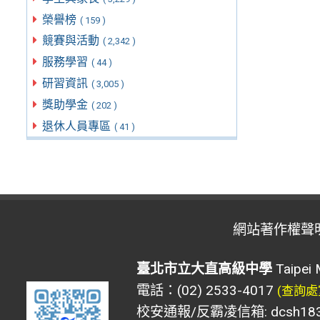
榮譽榜
( 159 )
競賽與活動
( 2,342 )
服務學習
( 44 )
研習資訊
( 3,005 )
獎助學金
( 202 )
退休人員專區
( 41 )
網站著作權聲
臺北市立大直高級中學
Taipei 
電話：(02) 2533-4017
(查詢處
校安通報/反霸凌信箱: dcsh183@d