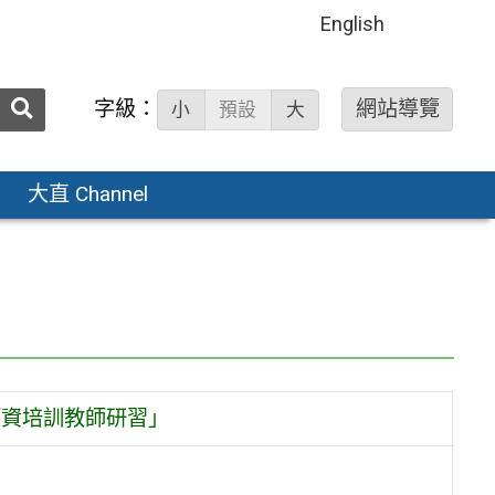
English
送出
字級：
網站導覽
小
預設
大
搜
尋：
大直 Channel
「師資培訓教師研習」