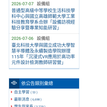
2026-07-07
設備組
普通型高級中等學校生活科技學
科中心與國立高雄師範大學工業
科技教育學系合辦「設備訪視經
驗分享暨專業知能研習」
2026-07-06
設備組
臺北科技大學與國立成功大學智
慧半導體及永續製造學院辦理
115年「沉浸式VR應用於高功率
元件設計檢測教師研習營」
依公告類別彙總
自主學習
( 53 )
最新消息
( 6,698 )
學生與家長
( 3,229 )