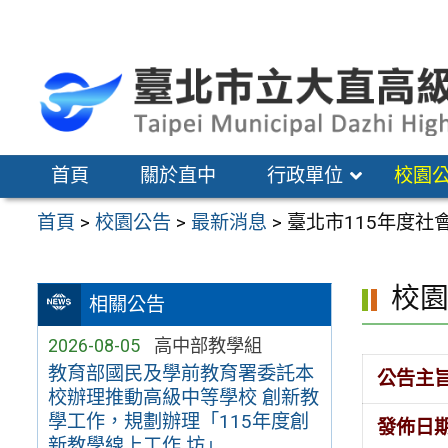
跳
至
主
要
內
容
首頁
關於直中
行政單位
校園
區
首頁
>
校園公告
>
最新消息
>
臺北市115年度
校
相關公告
2026-08-05
高中部教學組
教育部國民及學前教育署委託本
公告主
校辦理推動高級中等學校 創新教
學工作，規劃辦理「115年度創
發佈日
新教學線上工作 坊」