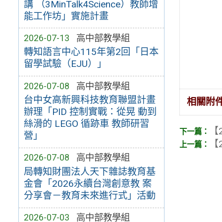
講 （3MinTalk4Science）教師增
能工作坊」實施計畫
2026-07-13
高中部教學組
轉知語言中心115年第2回「日本
留學試驗（EJU）」
2026-07-08
高中部教學組
台中女高新興科技教育聯盟計畫
相關附
辦理「PID 控制實戰：從晃 動到
絲滑的 LEGO 循跡車 教師研習
【2
營」
【2
2026-07-08
高中部教學組
局轉知財團法人天下雜誌教育基
金會「2026永續台灣創意教 案
分享會－教育未來進行式」活動
2026-07-03
高中部教學組