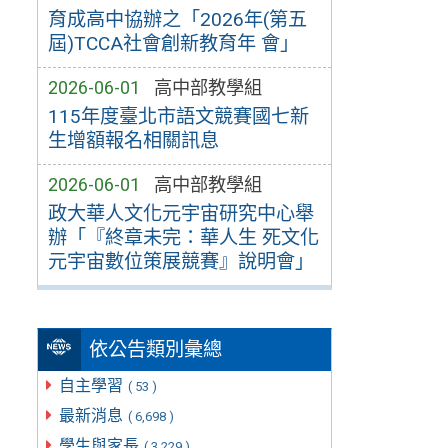
育成高中協辦之「2026年(第五
屆)TCCA社會創新教育年 會」
2026-06-01
高中部教學組
115年度臺北市語文競賽國七新
生增額報名相關訊息
2026-06-01
高中部教學組
政大華人文化元宇宙研究中心舉
辦「『終章未完：華人生 死文化
元宇宙數位策展競賽』說明會」
依公告類別彙總
自主學習
( 53 )
最新消息
( 6,698 )
學生與家長
( 3,229 )