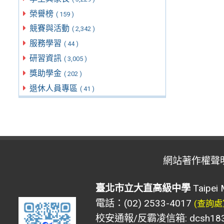
榮譽榜
( 159 )
競賽與活動
( 2,342 )
服務學習
( 44 )
研習資訊
( 3,005 )
獎助學金
( 202 )
退休人員專區
( 41 )
網站著作權聲
臺北市立大直高級中學
Taipei 
電話：(02) 2533-4017
(查詢處
校安通報/反霸凌信箱: dcsh183@d