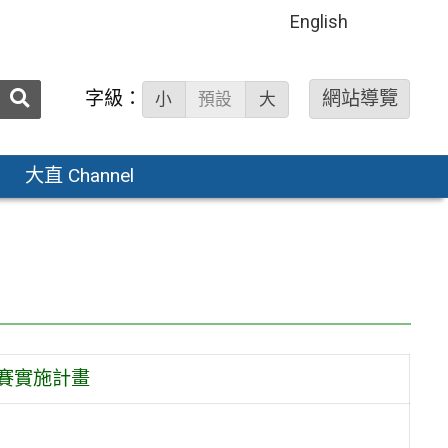
English
送出
字級：
網站導覽
小
預設
大
搜
尋：
大直 Channel
賽實施計畫