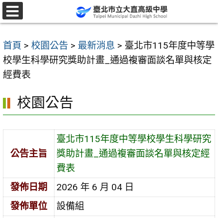
跳
至
選
單
主
首頁
>
校園公告
>
最新消息
>
臺北市115年度中等學
要
校學生科學研究獎助計畫_通過複審面談名單與核定
內
經費表
容
區
校園公告
臺北市115年度中等學校學生科學研究
公告主旨
獎助計畫_通過複審面談名單與核定經
費表
發佈日期
2026 年 6 月 04 日
發佈單位
設備組