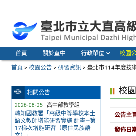
跳
至
主
要
內
容
首頁
關於直中
行政單位
校園
區
首頁
>
校園公告
>
研習資訊
>
臺北市114年度
校
相關公告
2026-08-05
高中部教學組
轉知國教署「高級中等學校本土
公告主
語文教師增能研習實施 計畫—第
17梯次增能研習（原住民族語
發佈日
文）」