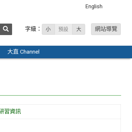
English
送出
字級：
網站導覽
小
預設
大
搜
尋：
大直 Channel
研習資訊