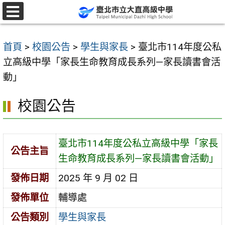
跳
至
選
單
主
首頁
>
校園公告
>
學生與家長
>
臺北市114年度公私
要
立高級中學「家長生命教育成長系列—家長讀書會活
內
動」
容
區
校園公告
臺北市114年度公私立高級中學「家長
公告主旨
生命教育成長系列—家長讀書會活動」
發佈日期
2025 年 9 月 02 日
發佈單位
輔導處
公告類別
學生與家長