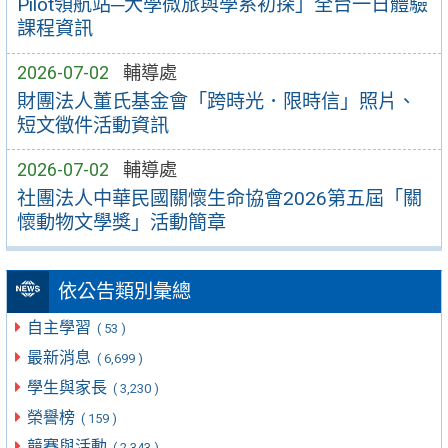
Pilot領航站─大學微旅與學系初探」全台一日體驗
課程資訊
2026-07-02
輔導處
財團法人董氏基金會「跨時光．限時信」照片、
短文徵件活動資訊
2026-07-02
輔導處
社團法人中華民國關懷生命協會2026第五屆「關
懷動物文學獎」活動簡章
依公告類別彙總
自主學習
( 53 )
最新消息
( 6,699 )
學生與家長
( 3,230 )
榮譽榜
( 159 )
競賽與活動
( 2,343 )