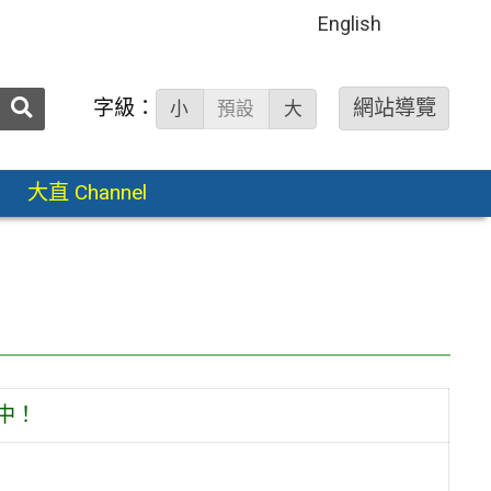
English
送出
字級：
網站導覽
小
預設
大
搜
尋：
大直 Channel
中！