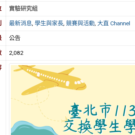
位
實驗研究組
別
最新消息
,
學生與家長
,
競賽與活動
,
大直 Channel
級
公告
數
2,082
容