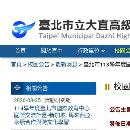
跳
至
主
要
內
容
首頁
關於直中
行政單位
校園
區
首頁
>
校園公告
>
最新消息
>
臺北市113學年
校
相關公告
2026-03-25
實驗研究組
114學年度臺北市國際教育中心
公告主
國際交流計畫-新加坡․馬來西亞-
永續合作與跨文化學習
發佈日