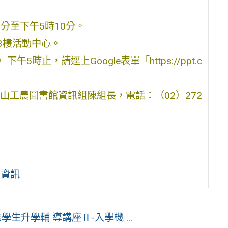
0分至下午5時10分。
3樓活動中心。
5時止，請逕上Google表單「https://ppt.c
工農圖書館資訊組陳組長，電話：（02）272
會資訊
生升學輔 導講座Ⅱ-入學機 ...