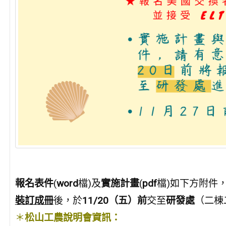
報名表件
(
word
檔)及
實施計畫
(
pdf
檔)如下方附件
裝訂成冊
後，於
11/20（五）前
交至
研發處
（二棟
＊
松山工農說明會資訊：