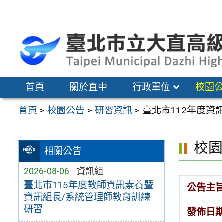
跳
至
主
要
內
容
首頁
關於直中
行政單位
校園
區
首頁
>
校園公告
>
研習資訊
>
臺北市112年度
校
相關公告
2026-08-06
資訊組
臺北市115年度教師資訊素養暨
公告主
資訊組長/系統管理師教育訓練
研習
發佈日