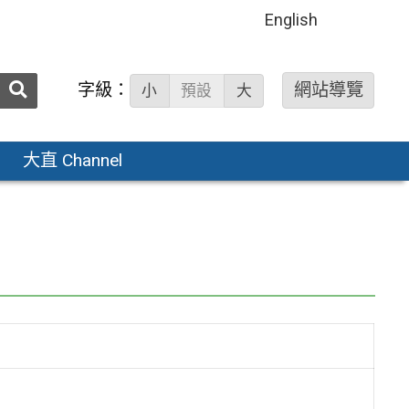
English
送出
字級：
網站導覽
小
預設
大
搜
尋：
大直 Channel