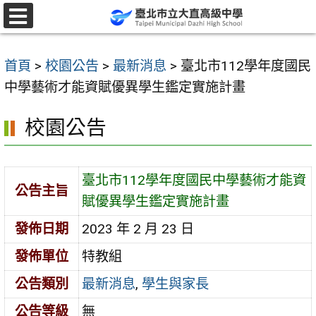
跳
至
選
單
主
首頁
>
校園公告
>
最新消息
>
臺北市112學年度國民
要
中學藝術才能資賦優異學生鑑定實施計畫
內
容
校園公告
區
臺北市112學年度國民中學藝術才能資
公告主旨
賦優異學生鑑定實施計畫
發佈日期
2023 年 2 月 23 日
發佈單位
特教組
公告類別
最新消息
,
學生與家長
公告等級
無