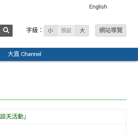
English
送出
字級：
網站導覽
小
預設
大
搜
尋：
大直 Channel
子談天活動」