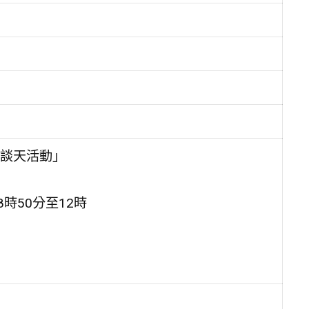
子談天活動」
時50分至12時