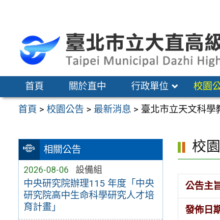
跳
至
主
要
內
容
首頁
關於直中
行政單位
校園
區
首頁
>
校園公告
>
最新消息
>
臺北市立天文科學教
校
相關公告
2026-08-06
設備組
中央研究院辦理115 年度「中央
公告主
研究院高中生命科學研究人才培
育計畫」
發佈日